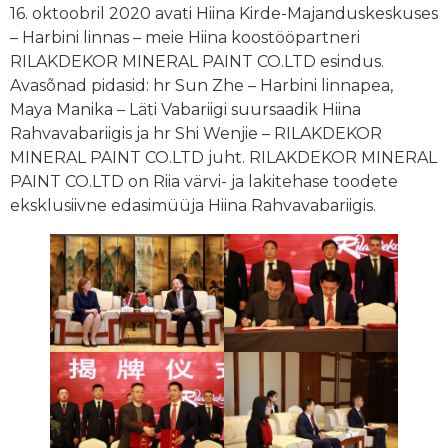
16. oktoobril 2020 avati Hiina Kirde-Majanduskeskuses
– Harbini linnas – meie Hiina koostööpartneri
RILAKDEKOR MINERAL PAINT CO.LTD esindus.
Avasõnad pidasid: hr Sun Zhe – Harbini linnapea,
Maya Manika – Läti Vabariigi suursaadik Hiina
Rahvavabariigis ja hr Shi Wenjie – RILAKDEKOR
MINERAL PAINT CO.LTD juht. RILAKDEKOR MINERAL
PAINT CO.LTD on Riia värvi- ja lakitehase toodete
eksklusiivne edasimüüja Hiina Rahvavabariigis.