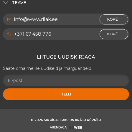
Välistöödeks
TEAVE
RILAK Läti
Sisetöödeks
Meist
RILAK Leedu
info@www.rilak.ee
Dekoratiiv värvid RILAKDEKOR
KOPĒT
Privaatsuspoliitika
Puitpindadele ja mööblile
Kontaktid
+371 67 458 776
KOPĒT
Metall pindadele
Ettevõtte andmed
Teekatte märgistus värvid
LIITUGE UUDISKIRJAGA
Muud tooted
Saate oma meilile uudiseid ja märguandeid.
TELLI
© 2026 SIA RĪGAS LAKU UN KRĀSU RŪPNĪCA
ARENDAJA: