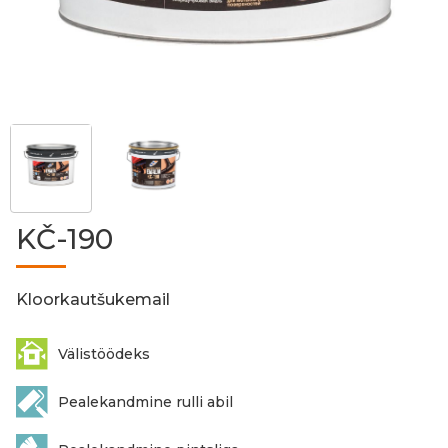
KČ-190
Kloorkautšukemail
Välistöödeks
Pealekandmine rulli abil