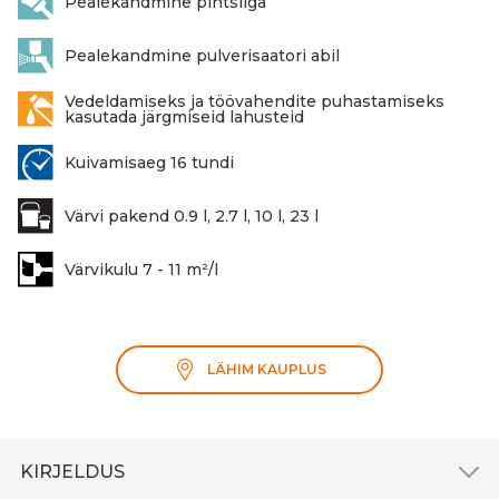
Pealekandmine pintsliga
Pealekandmine pulverisaatori abil
Vedeldamiseks ja töövahendite puhastamiseks
kasutada järgmiseid lahusteid
Kuivamisaeg 16 tundi
Värvi pakend 0.9 l, 2.7 l, 10 l, 23 l
Värvikulu 7 - 11 m²/l
LÄHIM KAUPLUS
KIRJELDUS