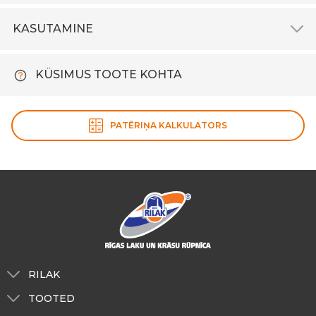
KASUTAMINE
KÜSIMUS TOOTE KOHTA
PATĒRIŅA KALKULATORS
RILAK
Meist
TOOTED
Toonimine